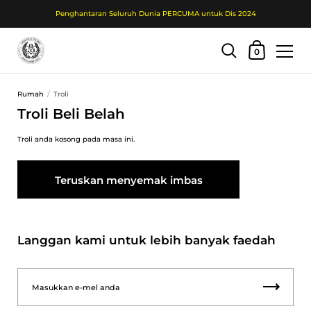
Penghantaran Seluruh Dunia PERCUMA untuk Dis 2024
Troli Beli Belah
0
Langkau ke kandungan
Rumah
/
Troli
Troli Beli Belah
Troli anda kosong pada masa ini.
Teruskan menyemak imbas
Langgan kami untuk lebih banyak faedah