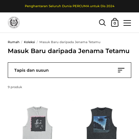
Penghantaran Seluruh Dunia PERCUMA untuk Dis 2024
Troli Beli Belah
0
Langkau ke kandungan
Rumah
/
Koleksi
/
Masuk Baru daripada Jenama Tetamu
Masuk Baru daripada Jenama Tetamu
Tapis dan susun
9 produk